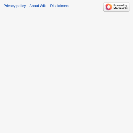
Privacy policy
About Wiki
Disclaimers