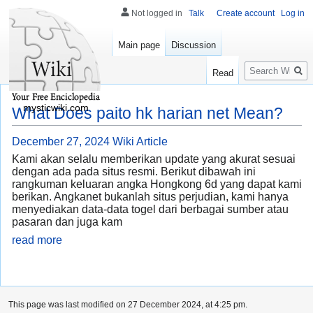
Not logged in
Talk
Create account
Log in
Main page
Discussion
Search
Read
mysticwiki.com
What Does paito hk harian net Mean?
December 27, 2024
Wiki Article
Kami akan selalu memberikan update yang akurat sesuai
dengan ada pada situs resmi. Berikut dibawah ini
rangkuman keluaran angka Hongkong 6d yang dapat kami
berikan. Angkanet bukanlah situs perjudian, kami hanya
menyediakan data-data togel dari berbagai sumber atau
pasaran dan juga kam
read more
This page was last modified on 27 December 2024, at 4:25 pm.